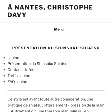
Aller
À NANTES, CHRISTOPHE
au
DAVY
contenu
principal
Menu
PRÉSENTATION DU SHINSOKU SHIATSU
cabinet
Présentation du Shinsoku Shiatsu
Contact – infos
Tarifs cabinet
FAQ cabinet
Ce style est avant toute autre considération, une
pratique de shiatsu ; littéralement « pression de la main
». Autrement dit, une thérapie manuelle qui en