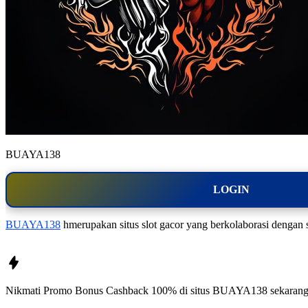
BUAYA138
LOGIN
BUAYA138
hmerupakan situs slot gacor yang berkolaborasi dengan
Nikmati Promo Bonus Cashback 100% di situs
BUAYA138
sekarang