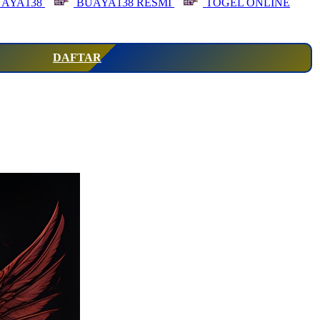
AYA138
BUAYA138 RESMI
TOGEL ONLINE
DAFTAR