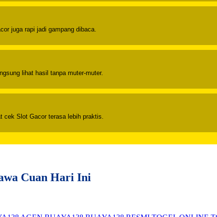
acor juga rapi jadi gampang dibaca.
gsung lihat hasil tanpa muter-muter.
 cek Slot Gacor terasa lebih praktis.
awa Cuan Hari Ini