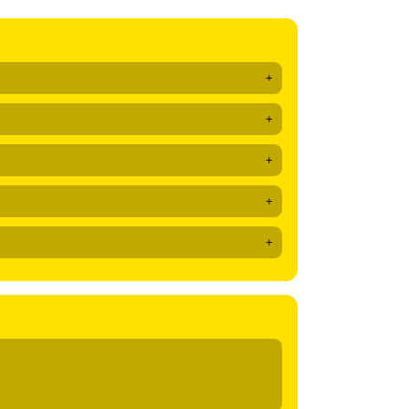
+
+
+
+
+