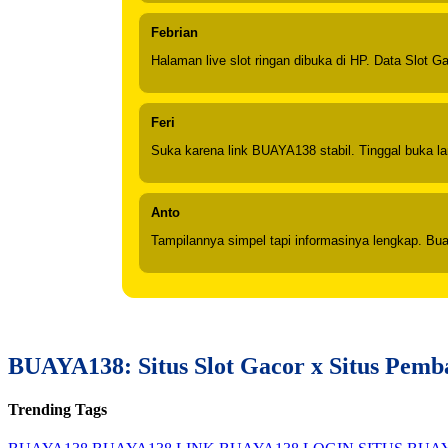
Febrian
Halaman live slot ringan dibuka di HP. Data Slot G
Feri
Suka karena link BUAYA138 stabil. Tinggal buka lan
Anto
Tampilannya simpel tapi informasinya lengkap. Buat
BUAYA138: Situs Slot Gacor x Situs Pemb
Trending Tags