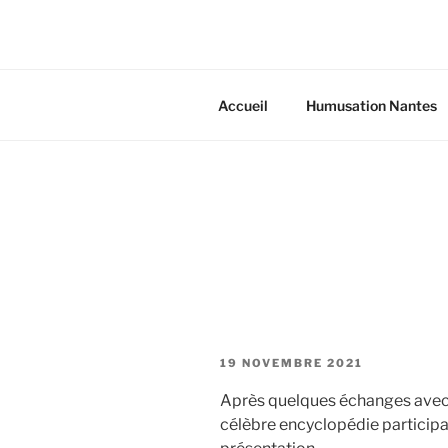
Aller
au
contenu
principal
Accueil
Humusation Nantes
PUBLIÉ
19 NOVEMBRE 2021
LE
Après quelques échanges avec S
célèbre encyclopédie participat