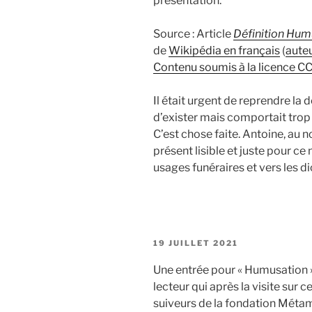
présentation.
Source : Article
Définition Hum
de
Wikipédia en français
(
auteu
Contenu soumis à la licence C
Il était urgent de reprendre la 
d’exister mais comportait trop 
C’est chose faite. Antoine, au 
présent lisible et juste pour ce
usages funéraires et vers les di
PUBLIÉ
19 JUILLET 2021
LE
Une entrée pour « Humusation » 
lecteur qui après la visite sur
suiveurs de la fondation Métam